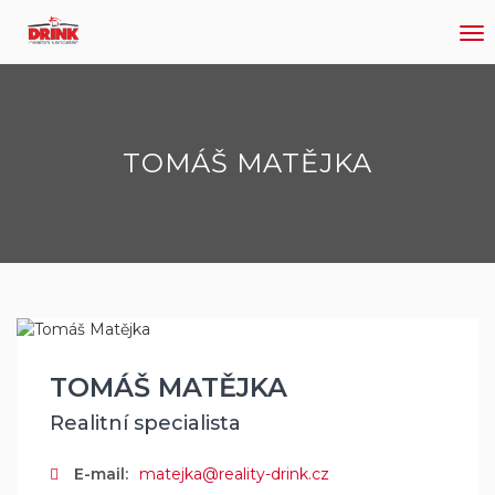
Me
TOMÁŠ MATĚJKA
TOMÁŠ MATĚJKA
Realitní specialista
E-mail:
matejka@reality-drink.cz