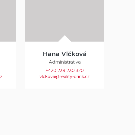
a
Hana Vlčková
Administrativa
+420 739 730 320
cz
vlckova@reality-drink.cz