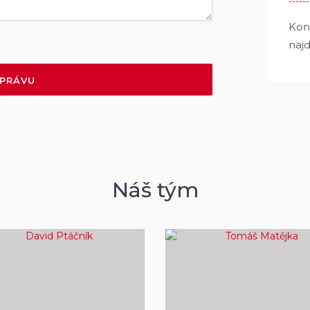
Kont
naj
ZPRÁVU
Náš tým