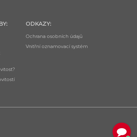
BY:
ODKAZY:
Ochrana osobních údajů
Vnitřní oznamovací systém
t
itost?
itostí