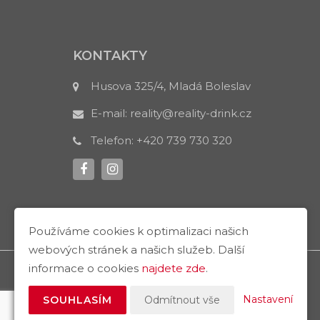
KONTAKTY
Husova 325/4, Mladá Boleslav
E-mail:
reality@reality-drink.cz
Telefon:
+420 739 730 320
Používáme cookies k optimalizaci našich
webových stránek a našich služeb. Další
informace o cookies
najdete zde
.
Nastavení
SOUHLASÍM
Odmítnout vše