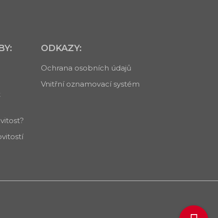
BY:
ODKAZY:
Ochrana osobních údajů
Vnitřní oznamovací systém
t
itost?
itostí