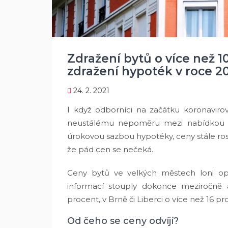
Zdražení bytů o více než 
zdražení hypoték v roce 2
24. 2. 2021
I když odborníci na začátku koronaviro
neustálému nepoměru mezi nabídkou a
úrokovou sazbou hypotéky, ceny stále ros
že pád cen se nečeká.
Ceny bytů ve velkých městech loni opě
informací stouply dokonce meziročně 
procent, v Brně či Liberci o více než 16 p
Od čeho se ceny odvíjí?