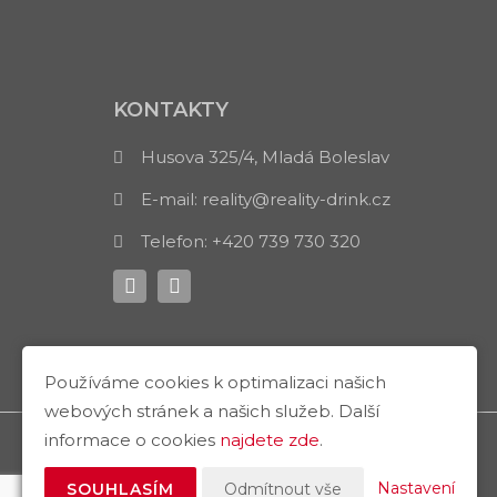
KONTAKTY
Husova 325/4, Mladá Boleslav
E-mail:
reality@reality-drink.cz
Telefon:
+420 739 730 320
Používáme cookies k optimalizaci našich
webových stránek a našich služeb. Další
informace o cookies
najdete zde
.
Nastavení
SOUHLASÍM
Odmítnout vše