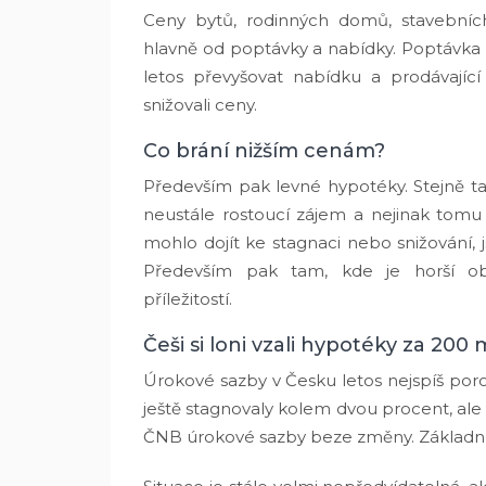
Ceny bytů, rodinných domů, stavebních
hlavně od poptávky a nabídky. Poptávka 
letos převyšovat nabídku a prodávají
snižovali ceny.
Co brání nižším cenám?
Především pak levné hypotéky. Stejně tak
neustále rostoucí zájem a nejinak tomu 
mohlo dojít ke stagnaci nebo snižování, j
Především pak tam, kde je horší ob
příležitostí.
Češi si loni vzali hypotéky za 200 m
Úrokové sazby v Česku letos nejspíš po
ještě stagnovaly kolem dvou procent, ale 
ČNB úrokové sazby beze změny. Základní 