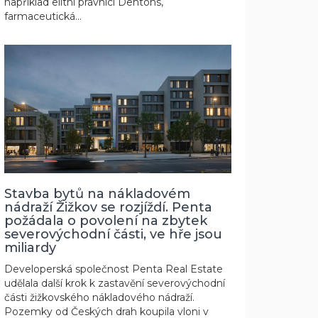
například elitní právníci Dentons,
farmaceutická...
Stavba bytů na nákladovém
nádraží Žižkov se rozjíždí. Penta
požádala o povolení na zbytek
severovýchodní části, ve hře jsou
miliardy
Developerská společnost Penta Real Estate
udělala další krok k zastavění severovýchodní
části žižkovského nákladového nádraží.
Pozemky od Českých drah koupila vloni v