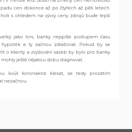
le i v minulé krizi došlo na změny cen nemovitostí
opadu cen dokonce až po čtyřech až pěti letech.
hvíli s ohledem na vývoj ceny zdrojů bude lepší
elký jako loni, banky nejspíše postupem času
 hypoték a ty začnou zdražovat. Pokud by se
t o klienty a zvyšování sazeb by bylo pro banky
mohly ještě nějakou dobu stagnovat.
u kvůli koronakrizi klesat, se tedy prozatím
sat nezačnou.