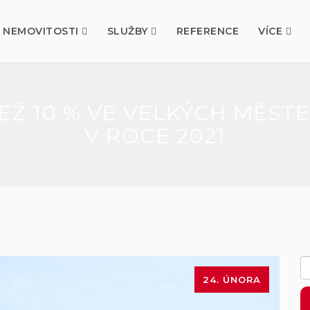
NEMOVITOSTI
SLUŽBY
REFERENCE
VÍCE
NEŽ 10 % VE VELKÝCH MĚST
V ROCE 2021
24. ÚNORA