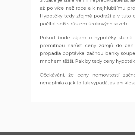
Situace je stále velmi nepředvídatelná, a
až po více než roce a k nejhlubšímu pr
Hypotéky tedy zřejmě podraží a v tuto c
počítat spíš s růstem úrokových sazeb.
Pokud bude zájem o hypotéky stejně v
promítnou nárůst ceny zdrojů do cen
propadla poptávka, začnou banky soupeři
mnohem těžší. Pak by tedy ceny hypoték 
Očekávání, že ceny nemovitostí začno
nenaplnila a jak to tak vypadá, asi ani kle