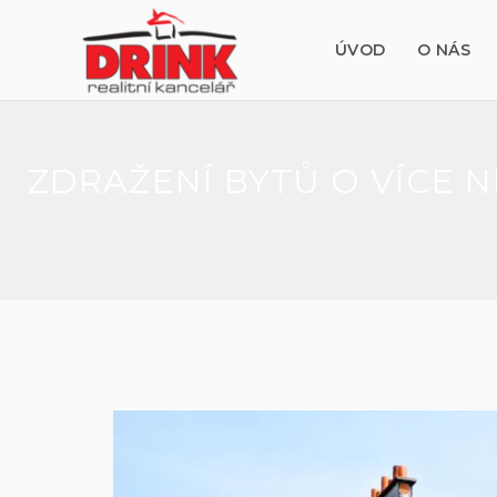
ÚVOD
O NÁS
ZDRAŽENÍ BYTŮ O VÍCE 