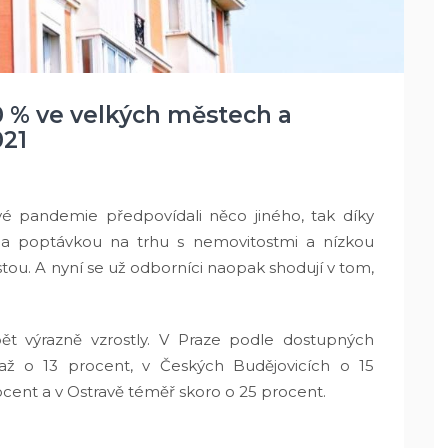
10 % ve velkých městech a
021
vé pandemie předpovídali něco jiného, tak díky
 poptávkou na trhu s nemovitostmi a nízkou
tou. A nyní se už odborníci naopak shodují v tom,
t výrazně vzrostly. V Praze podle dostupných
až o 13 procent, v Českých Budějovicích o 15
rocent a v Ostravě téměř skoro o 25 procent.