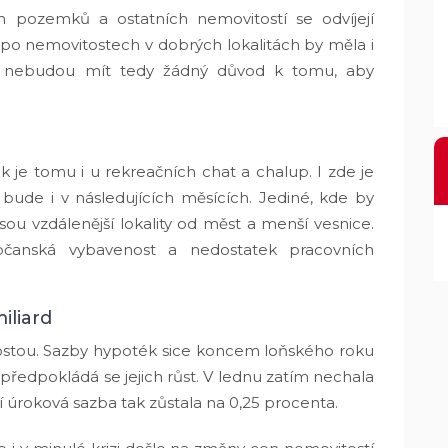
 pozemků a ostatních nemovitostí se odvíjejí
po nemovitostech v dobrých lokalitách by měla i
cí nebudou mít tedy žádný důvod k tomu, aby
 je tomu i u rekreačních chat a chalup. I zde je
bude i v následujících měsících. Jediné, kde by
sou vzdálenější lokality od měst a menší vesnice.
čanská vybavenost a nedostatek pracovních
iliard
rostou. Sazby hypoték sice koncem loňského roku
předpokládá se jejich růst. V lednu zatím nechala
úroková sazba tak zůstala na 0,25 procenta.