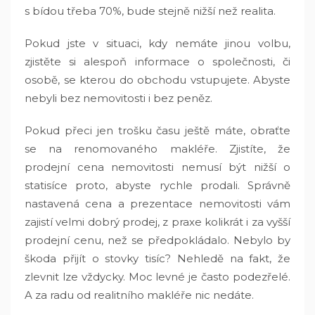
s bídou třeba 70%, bude stejně nižší než realita.
Pokud jste v situaci, kdy nemáte jinou volbu,
zjistěte si alespoň informace o společnosti, či
osobě, se kterou do obchodu vstupujete. Abyste
nebyli bez nemovitosti i bez peněz.
Pokud přeci jen trošku času ještě máte, obraťte
se na renomovaného makléře. Zjistíte, že
prodejní cena nemovitosti nemusí být nižší o
statisíce proto, abyste rychle prodali. Správně
nastavená cena a prezentace nemovitosti vám
zajistí velmi dobrý prodej, z praxe kolikrát i za vyšší
prodejní cenu, než se předpokládalo. Nebylo by
škoda přijít o stovky tisíc? Nehledě na fakt, že
zlevnit lze vždycky. Moc levné je často podezřelé.
A za radu od realitního makléře nic nedáte.