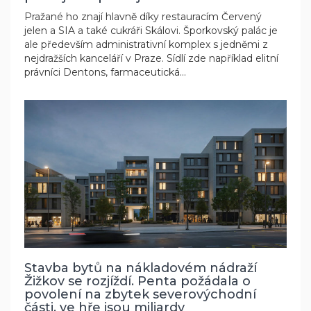
Pražané ho znají hlavně díky restauracím Červený
jelen a SIA a také cukráři Skálovi. Šporkovský palác je
ale především administrativní komplex s jedněmi z
nejdražších kanceláří v Praze. Sídlí zde například elitní
právníci Dentons, farmaceutická...
Stavba bytů na nákladovém nádraží
Žižkov se rozjíždí. Penta požádala o
povolení na zbytek severovýchodní
části, ve hře jsou miliardy