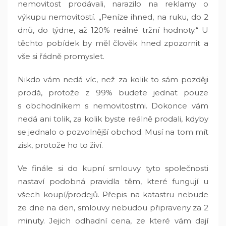
nemovitost prodávali, narazilo na reklamy o
výkupu nemovitostí. „Peníze ihned, na ruku, do 2
dnů, do týdne, až 120% reálné tržní hodnoty.“ U
těchto pobídek by měl člověk hned zpozornit a
vše si řádně promyslet.
Nikdo vám nedá víc, než za kolik to sám později
prodá, protože z 99% budete jednat pouze
s obchodníkem s nemovitostmi. Dokonce vám
nedá ani tolik, za kolik byste reálně prodali, kdyby
se jednalo o pozvolnější obchod. Musí na tom mít
zisk, protože ho to živí.
Ve finále si do kupní smlouvy tyto společnosti
nastaví podobná pravidla těm, které fungují u
všech koupí/prodejů. Přepis na katastru nebude
ze dne na den, smlouvy nebudou připraveny za 2
minuty. Jejich odhadní cena, ze které vám dají