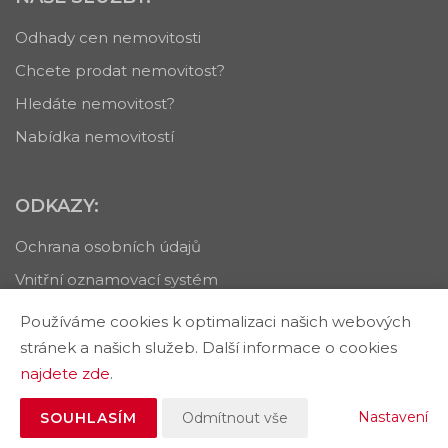
Odhady cen nemovitosti
Chcete prodat nemovitost?
Hledáte nemovitost?
Nabídka nemovitostí
ODKAZY:
Ochrana osobních údajů
Vnitřní oznamovací systém
Používáme cookies k optimalizaci našich webových
stránek a našich služeb. Další informace o cookies
najdete zde
.
Vytvořeno v systému
CHYTRÝ WEB RK
Tomawell s.r.o. © 2026
Nastavení
SOUHLASÍM
Odmítnout vše