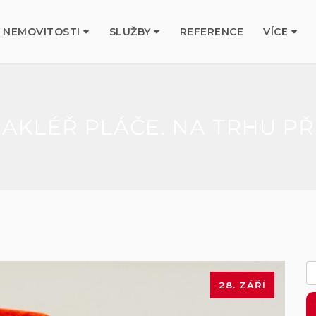
NEMOVITOSTI
SLUŽBY
REFERENCE
VÍCE
MAKLÉŘ PLÁČE. NA TRHU P
28. ZÁŘÍ