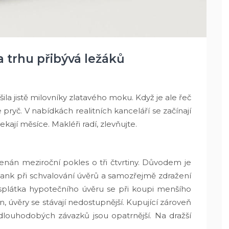
a trhu přibývá ležáků
ila jistě milovníky zlatavého moku. Když je ale řeč
 pryč. V nabídkách realitních kanceláří se začínají
kají měsíce. Makléři radí, zlevňujte.
nán meziroční pokles o tři čtvrtiny. Důvodem je
bank při schvalování úvěrů a samozřejmě zdražení
splátka hypotečního úvěru se při koupi menšího
, úvěry se stávají nedostupnější. Kupující zároveň
dlouhodobých závazků jsou opatrnější. Na dražší