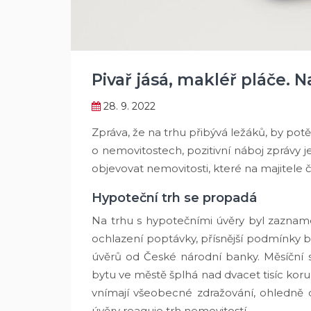
Pivař jásá, makléř pláče. N
28. 9. 2022
Zpráva, že na trhu přibývá ležáků, by potěš
o nemovitostech, pozitivní náboj zprávy je
objevovat nemovitosti, které na majitele če
Hypoteční trh se propadá
Na trhu s hypotečními úvěry byl zazname
ochlazení poptávky, přísnější podmínky 
úvěrů od České národní banky. Měsíční 
bytu ve městě šplhá nad dvacet tisíc korun
vnímají všeobecné zdražování, ohledně 
úvěry reaguje trh nemovitostí.