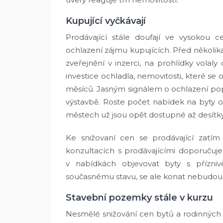
Kupující vyčkávají
Prodávající stále doufají ve vysokou c
ochlazení zájmu kupujících. Před několik
zveřejnění v inzerci, na prohlídky vol
investice ochladla, nemovitosti, které se 
měsíců. Jasným signálem o ochlazení pop
výstavbě. Roste počet nabídek na byty o 
městech už jsou opět dostupné až desítk
Ke snižovaní cen se prodávající zatím 
konzultacích s prodávajícími doporučuj
v nabídkách objevovat byty s příznivě
současnému stavu, se ale konat nebudou
Stavební pozemky stále v kurzu
Nesmělé snižování cen bytů a rodinnýc