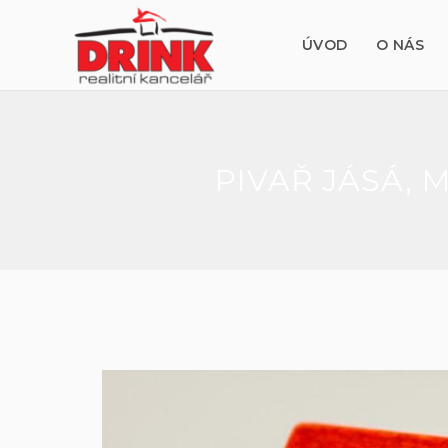
ÚVOD
O NÁS
PIVAŘ JÁSÁ, 