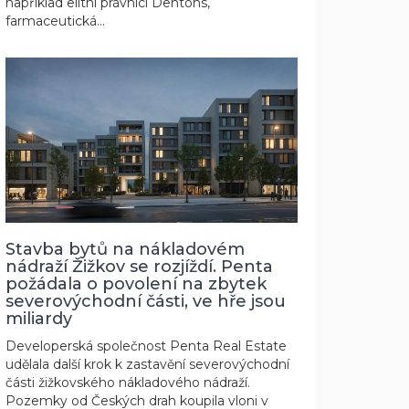
například elitní právníci Dentons,
farmaceutická...
Stavba bytů na nákladovém
nádraží Žižkov se rozjíždí. Penta
požádala o povolení na zbytek
severovýchodní části, ve hře jsou
miliardy
Developerská společnost Penta Real Estate
udělala další krok k zastavění severovýchodní
části žižkovského nákladového nádraží.
Pozemky od Českých drah koupila vloni v