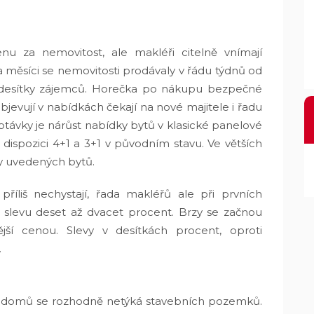
enu za nemovitost, ale makléři citelně vnímají
a měsíci se nemovitosti prodávaly v řádu týdnů od
aly desítky zájemců. Horečka po nákupu bezpečné
objevují v nabídkách čekají na nové majitele i řadu
távky je nárůst nabídky bytů v klasické panelové
dispozici 4+1 a 3+1 v původním stavu. Ve větších
y uvedených bytů.
příliš nechystají, řada makléřů ale při prvních
e slevu deset až dvacet procent. Brzy se začnou
jší cenou. Slevy v desítkách procent, oproti
.
h domů se rozhodně netýká stavebních pozemků.