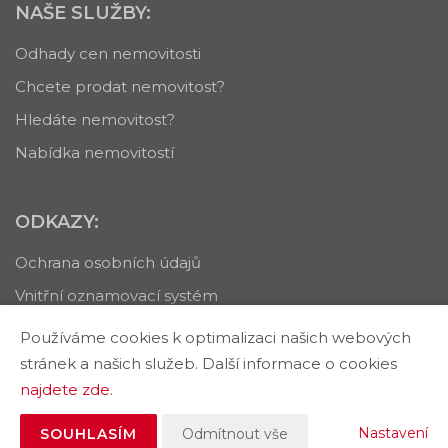
NAŠE SLUŽBY:
Odhady cen nemovitosti
Chcete prodat nemovitost?
Hledáte nemovitost?
Nabídka nemovitostí
ODKAZY:
Ochrana osobních údajů
Vnitřní oznamovací systém
Používáme cookies k optimalizaci našich webových
stránek a našich služeb. Další informace o cookies
najdete zde
.
Vytvořeno v systému
CHYTRÝ WEB RK
Tomawell s.r.o. © 2026
Nastavení
SOUHLASÍM
Odmítnout vše