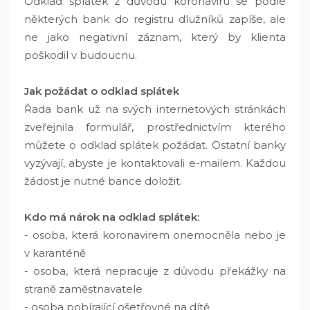
Odklad splátek z důvodu koronaviru se podle
některých bank do registru dlužníků zapíše, ale
ne jako negativní záznam, který by klienta
poškodil v budoucnu.
Jak požádat o odklad splátek
Řada bank už na svých internetových stránkách
zveřejnila formulář, prostřednictvím kterého
můžete o odklad splátek požádat. Ostatní banky
vyzývají, abyste je kontaktovali e-mailem. Každou
žádost je nutné bance doložit.
Kdo má nárok na odklad splátek:
- osoba, která koronavirem onemocněla nebo je
v karanténě
- osoba, která nepracuje z důvodu překážky na
straně zaměstnavatele
- osoba pobírající ošetřovné na dítě