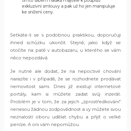
tímto slibem naláká majitele k podpisu
exkluzivní smlouvy a pak už ho jen manipuluje
ke snížení ceny.
Setkáte-li se s podobnou praktikou, doporučuji
ihned schůzku ukončit. Stejně, jako když se
otočíte na patě v autobazaru, u kterého se vám
něco nepozdává.
Je nutné ale dodat, že na nepoctivé chování
narazíte i v případě, že se rozhodnete prodávat
nemovitost sami. Dnes již existují internetové
portály, kam si můžete zadat svůj inzerát.
Problém je v tom, že za jejich „zprostředkování“
nenesou žádnou zodpovědnost a vy můžete svou
neznalostí oboru udělat chybu a přijít o velké
peníze. A oni vám nepomůžou.