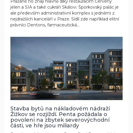
Pražané ho znají hlavně díky restauracím Červený
jelen a SIA a také cukráři Skálovi. Šporkovský palác je
ale především administrativní komplex s jedněmi z
nejdražších kanceláří v Praze. Sídlí zde například elitní
právníci Dentons, farmaceutická...
Stavba bytů na nákladovém nádraží
Žižkov se rozjíždí. Penta požádala o
povolení na zbytek severovýchodní
části, ve hře jsou miliardy