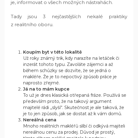
je, informovat o všech možných nástrahách.
Tady jsou 3 nejčastějších nekalé praktiky
z realitního oboru.
Koupím byt v této lokalitě
Už roky známý trik, kdy narazíte na letáček či
inzerát tohoto typu. Zavoláte zájemci a až
během schůzky se dozvíte, že se jedná o
makléře. Že je to nepoctivý způsob práce je
naprosto zřejmé.
Já na to mám kupce
To už je dnes klasická otřepaná fráze. Používá se
především proto, že na takový argument
majitelé rádi „slyší“. Skutečnost je ale taková, že
je to jen způsob, jak se dostat až k vám domů.
Nereálná cena
Mnoho realitních makléřů slíbí či odkývá majiteli
nereálnou cenu za prodej. Důvod je prostý,